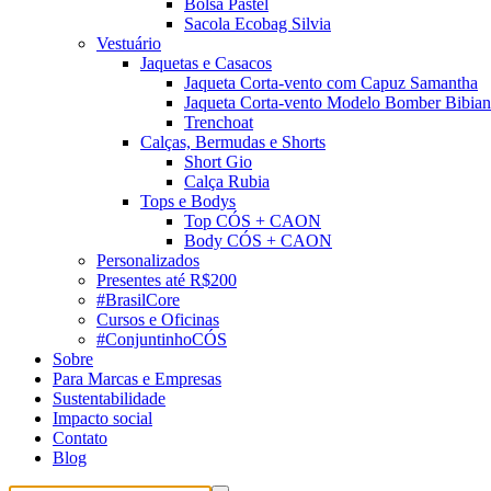
Bolsa Pastel
Sacola Ecobag Silvia
Vestuário
Jaquetas e Casacos
Jaqueta Corta-vento com Capuz Samantha
Jaqueta Corta-vento Modelo Bomber Bibian
Trenchoat
Calças, Bermudas e Shorts
Short Gio
Calça Rubia
Tops e Bodys
Top CÓS + CAON
Body CÓS + CAON
Personalizados
Presentes até R$200
#BrasilCore
Cursos e Oficinas
#ConjuntinhoCÓS
Sobre
Para Marcas e Empresas
Sustentabilidade
Impacto social
Contato
Blog