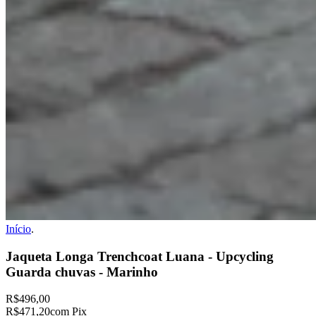
Início
.
Jaqueta Longa Trenchcoat Luana - Upcycling
Guarda chuvas - Marinho
R$496,00
R$471,20
com Pix