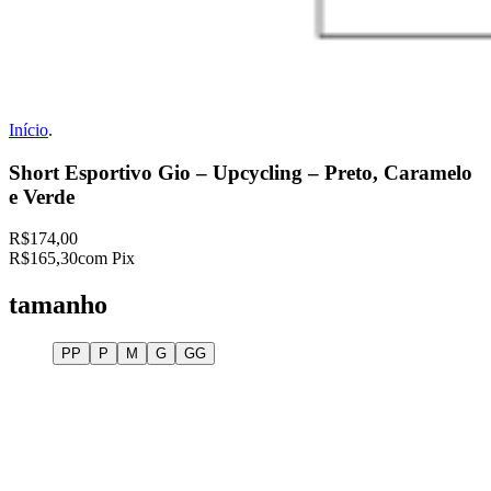
Início
.
Short Esportivo Gio – Upcycling – Preto, Caramelo
e Verde
R$174,00
R$165,30
com Pix
tamanho
PP
P
M
G
GG